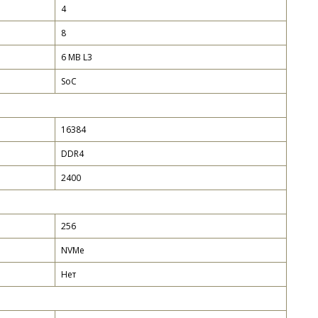
4
8
6 MB L3
SoC
16384
DDR4
2400
256
NVMe
Нет