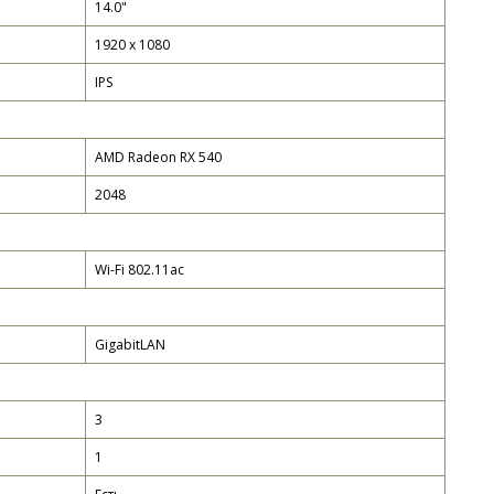
14.0"
1920 x 1080
IPS
AMD Radeon RX 540
2048
Wi-Fi 802.11ac
GigabitLAN
3
1