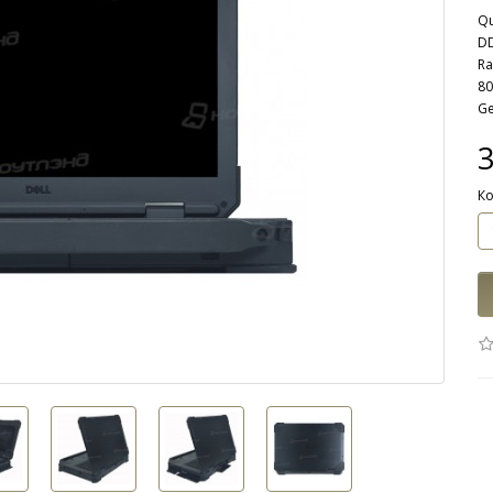
Qu
DD
Ra
80
Ge
Ко