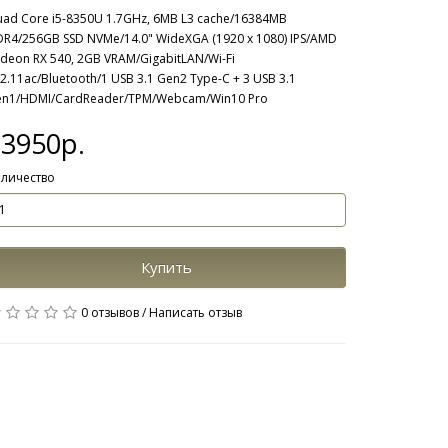
ad Core i5-8350U 1.7GHz, 6MB L3 cache/16384MB
R4/256GB SSD NVMe/14.0" WideXGA (1920 x 1080) IPS/AMD
deon RX 540, 2GB VRAM/GigabitLAN/Wi-Fi
2.11ac/Bluetooth/1 USB 3.1 Gen2 Type-C + 3 USB 3.1
n1/HDMI/CardReader/TPM/Webcam/Win10 Pro
33950р.
личество
Купить
0 отзывов
/
Написать отзыв