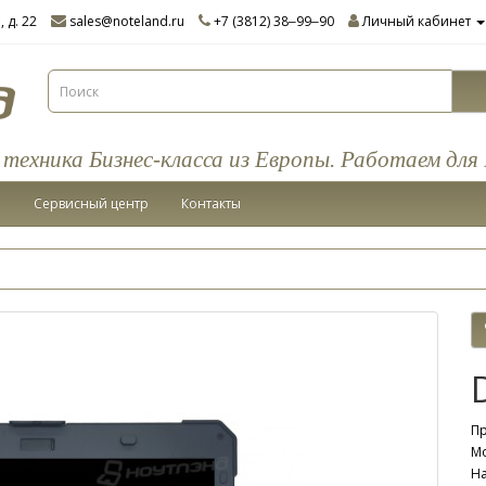
 д. 22
sales@noteland.ru
+7 (3812) 38‒99‒90
Личный кабинет
ехника Бизнес-класса из Европы. Работаем для 
и
Сервисный центр
Контакты
П
Мо
Н